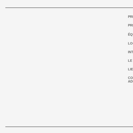
PR
PR
ÉQ
LO
IN
LE
LI
CO
AD