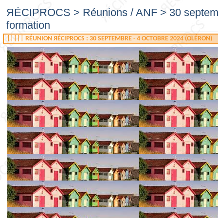
ЯÉCIPROCS
>
Réunions / ANF
>
30 septemb
formation
||||| RÉUNION ЯÉCIPROCS : 30 SEPTEMBRE - 4 OCTOBRE 2024 (OLÉRON)